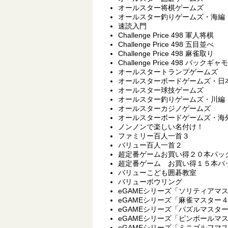
オールスター将棋ゲームズ
オールスター釣りゲームズ・海編
速読入門
Challenge Price 498 軍人将棋
Challenge Price 498 五目並べ
Challenge Price 498 麻雀取り
Challenge Price 498 バックギャ
オールスタートランプゲームズ
オールスターボードゲームズ・日
オールスター球技ゲームズ
オールスター釣りゲームズ・川編
オールスターカジノゲームズ
オールスターボードゲームズ・海
ノンノンで楽しい名付け！
ファミリー百人一首３
バリュー百人一首２
超定番ゲームお買い得２０本パッ
超定番ゲーム お買い得１５本パッ
バリューこども囲碁教室
バリューボウリング
eGAMEシリーズ「ソリティアマ
eGAMEシリーズ「麻雀マスター
eGAMEシリーズ「パズルマスタ
eGAMEシリーズ「ピンボールマ
eGAMEシリーズ「ミニゴルフマ