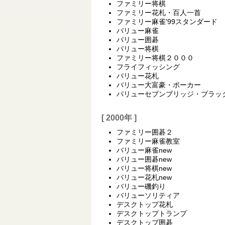
ファミリー将棋
ファミリー花札・百人一首
ファミリー麻雀'99スタンダード
バリュー麻雀
バリュー囲碁
バリュー将棋
ファミリー将棋２０００
フライフィッシング
バリュー花札
バリュー大富豪・ポーカー
バリューセブンブリッジ・ブラッ
[ 2000年 ]
ファミリー囲碁２
ファミリー麻雀教室
バリュー麻雀new
バリュー囲碁new
バリュー将棋new
バリュー花札new
バリュー磯釣り
バリューソリティア
デスクトップ花札
デスクトップトランプ
デスクトップ囲碁