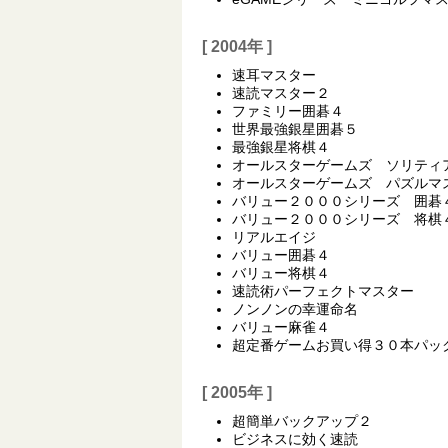
[ 2004年 ]
速耳マスター
速読マスター２
ファミリー囲碁４
世界最強銀星囲碁５
最強銀星将棋４
オールスターゲームズ ソリティ
オールスターゲームズ パズルマ
バリュー２０００シリーズ 囲碁４（Pla
バリュー２０００シリーズ 将棋４（Pla
リアルエイジ
バリュー囲碁４
バリュー将棋４
速読術パーフェクトマスター
ノンノンの幸運命名
バリュー麻雀４
超定番ゲームお買い得３０本パッ
[ 2005年 ]
超簡単バックアップ２
ビジネスに効く速読