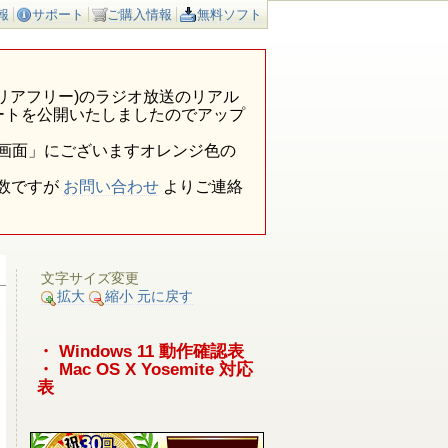
報
サポート
ご購入情報
無料ソフト
ア外(エリアフリー)のラジオ放送のリアル
ートを公開いたしましたのでアップ
報画面」にございますオレンジ色の
数ですが
お問い合わせ
よりご連絡
文字サイズ変更
拡大
縮小
元に戻す
・ Windows 11 動作確認表
・ Mac OS X Yosemite 対応
表