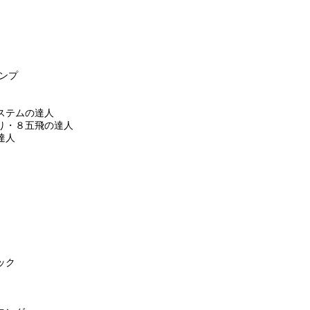
トランプ
ステムの達人
り・８五飛の達人
達人
ック