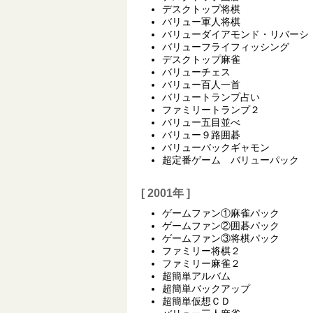
デスクトップ将棋
バリュー軍人将棋
バリューダイアモンド・リバーシ
バリューフライフィッシング
デスクトップ麻雀
バリューチェス
バリュー百人一首
バリュートランプ占い
ファミリートランプ２
バリュー五目並べ
バリュー９路囲碁
バリューバックギャモン
超定番ゲーム バリューパック
[ 2001年 ]
ゲームファン①麻雀パック
ゲームファン②囲碁パック
ゲームファン③将棋パック
ファミリー将棋２
ファミリー麻雀２
超簡単アルバム
超簡単バックアップ
超簡単仮想ＣＤ