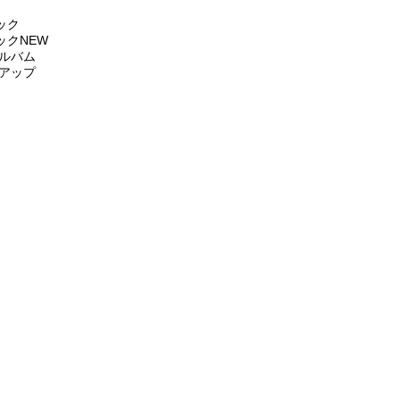
ック
クNEW
アルバム
クアップ