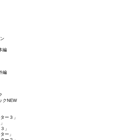
モン
本編
外編
ク
クNEW
スター３」
４」
ー３」
スター」
スター２」