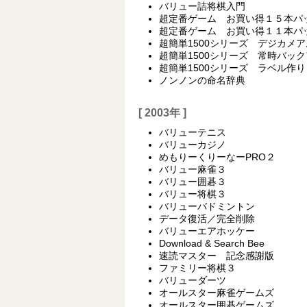
バリュー詰将棋入門
超定番ゲーム お買い得１５本パ
超定番ゲーム お買い得１１本パッ
超簡単1500シリーズ デジカメ
超簡単1500シリーズ 常時バッ
超簡単1500シリーズ ラベル作り
ノンノンの命名辞典
[ 2003年 ]
バリューテニス
バリューカジノ
めもりーくりーなーPRO２
バリュー麻雀３
バリュー囲碁３
バリュー将棋３
バリューバドミントン
データ復活／完全削除
バリューエアホッケー
Download & Search Bee
速読マスター 記念感謝版
ファミリー将棋３
バリューダーツ
オールスター麻雀ゲームズ
オールスター囲碁ゲームズ