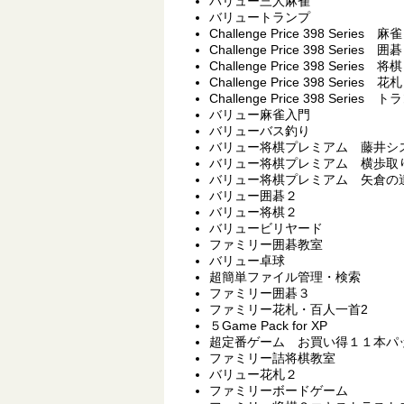
バリュー三人麻雀
バリュートランプ
Challenge Price 398 Series 麻雀
Challenge Price 398 Series 囲碁
Challenge Price 398 Series 将棋
Challenge Price 398 Series 花札
Challenge Price 398 Series 
バリュー麻雀入門
バリューバス釣り
バリュー将棋プレミアム 藤井シ
バリュー将棋プレミアム 横歩取
バリュー将棋プレミアム 矢倉の
バリュー囲碁２
バリュー将棋２
バリュービリヤード
ファミリー囲碁教室
バリュー卓球
超簡単ファイル管理・検索
ファミリー囲碁３
ファミリー花札・百人一首2
５Game Pack for XP
超定番ゲーム お買い得１１本パ
ファミリー詰将棋教室
バリュー花札２
ファミリーボードゲーム