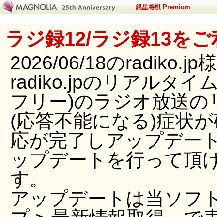
銀星将棋 Premium
ラジ録12/ラジ録13を
2026/06/18のradi
radiko.jpのリアル
フリー)のラジオ放送の
(応答不能になる)症状
応が完了しアップデー
ップデートを行って頂
す。
アップデートは当ソフ