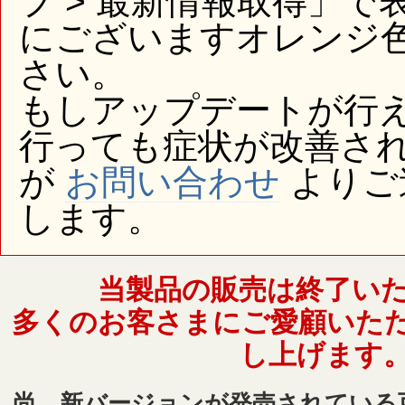
プ > 最新情報取得」
にございますオレンジ
さい。
もしアップデートが行
行っても症状が改善さ
が
お問い合わせ
よりご
します。
当製品の販売は終了い
多くのお客さまにご愛顧いた
し上げます
尚、新バージョンが発売されている