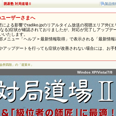
囲碁塾 対局道場Ⅱ
製品情
のユーザーさまへ
p様の仕様変更による影響でradiko.jpのリアルタイム放送の視聴エリ
になる)症状が確認されておりましたが、対応が完了しアップデ
いいたします。
部メニュー「ヘルプ > 最新情報取得」で表示される「最新情
やアップデートを行っても症状が改善されない場合には、お手
碁会所四段」の「道策Ⅲ」
Windos XP/Vista/7/8