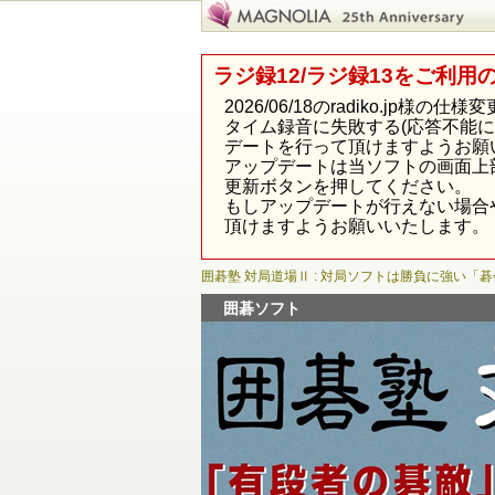
ラジ録12/ラジ録13をご利用
2026/06/18のradiko.j
タイム録音に失敗する(応答不能
デートを行って頂けますようお願
アップデートは当ソフトの画面上
更新ボタンを押してください。
もしアップデートが行えない場合
頂けますようお願いいたします。
囲碁塾 対局道場Ⅱ : 対局ソフトは勝負に強い「
囲碁ソフト