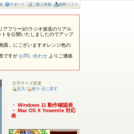
報
サポート
ご購入情報
無料ソフト
ア外(エリアフリー)のラジオ放送のリアル
ートを公開いたしましたのでアップ
報画面」にございますオレンジ色の
数ですが
お問い合わせ
よりご連絡
文字サイズ変更
拡大
縮小
元に戻す
・ Windows 11 動作確認表
・ Mac OS X Yosemite 対応
表