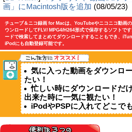
画」にMacintosh版を追加
(08/05/23)
[
INTERNET Watch
]
Mac用の「You
対応動画ダウンロードソフト
(08/05/
チューブ＆ニコ録画 for Macは、YouTubeやニコニコ動画
ウンロードしてFLV/ MPG4/H264形式で保存するソフトで
ードで検索してまとめてダウンロードすることもでき、iTun
iPodにも自動登録可能です。
気に入った動画をダウンロ
たい！
忙しい時にダウンロードだ
出来た時に一気に観たい！
iPodやPSPに入れてどこ