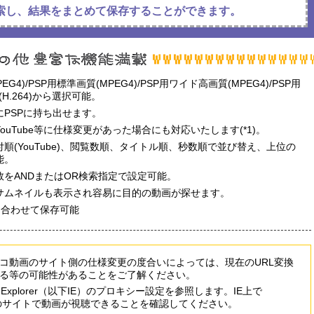
索し、結果をまとめて保存することができます。
)/PSP用標準画質(MPEG4)/PSP用ワイド高画質(MPEG4)/PSP用
(H.264)から選択可能。
PSPに持ち出せます。
uTube等に仕様変更があった場合にも対応いたします(*1)。
(YouTube)、閲覧数順、タイトル順、秒数順で並び替え、上位の
能。
をANDまたはOR検索指定で設定可能。
サムネイルも表示され容易に目的の動画が探せます。
も合わせて保存可能
やニコニコ動画のサイト側の仕様変更の度合いによっては、現在のURL変換
る等の可能性があることをご了解ください。
et Explorer（以下IE）のプロキシー設定を参照します。IE上で
動画のサイトで動画が視聴できることを確認してください。