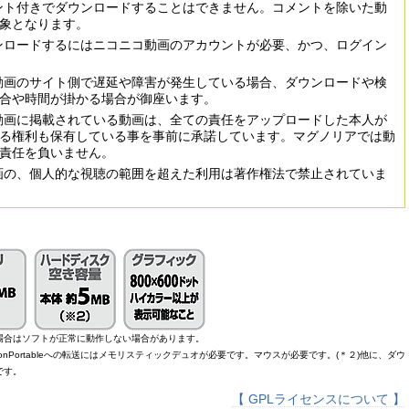
ント付きでダウンロードすることはできません。コメントを除いた動
象となります。
ンロードするにはニコニコ動画のアカウントが必要、かつ、ログイン
ニコ動画のサイト側で遅延や障害が発生している場合、ダウンロードや検
合や時間が掛かる場合が御座います。
ニコ動画に掲載されている動画は、全ての責任をアップロードした本人が
る権利も保有している事を事前に承諾しています。マグノリアでは動
責任を負いません。
画の、個人的な視聴の範囲を超えた利用は著作権法で禁止されていま
場合はソフトが正常に動作しない場合があります。
layStationPortableへの転送にはメモリスティックデュオが必要です。マウスが必要です。(＊２)他に、ダウ
です。
【 GPLライセンスについて 】