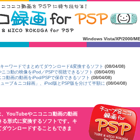
Windows Vista/XP/2000/M
コ動をキーワードでまとめてダウンロード&変換するソフト
(08/04/08)
eやニコ動の映像をiPod／PSPで視聴できるソフト
(08/04/09)
ニコ動画の動画をiPod/PSPで保存できるソフト
(08/04/08)
ューブ＆ニコ録画」、iPod版とPSP版を分けて半額に
(08/04/08)
は、YouTubeやニコニコ動画の動画
きる形式に変換するソフトです。キ
てダウンロードすることもできま