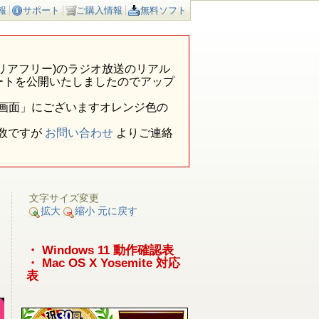
報
サポート
ご購入情報
無料ソフト
ア外(エリアフリー)のラジオ放送のリアル
ートを公開いたしましたのでアップ
報画面」にございますオレンジ色の
数ですが
お問い合わせ
よりご連絡
文字サイズ変更
拡大
縮小
元に戻す
・ Windows 11 動作確認表
・ Mac OS X Yosemite 対応
表