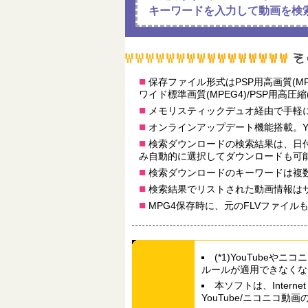
キーワードを入力して動画を検
■
保存ファイル形式はPSP用高画質(MPEG4
ワイド標準画質(MPEG4)/PSP用高圧縮
■
メモリスティックデュオ経由で手軽に
■
オンラインアップデート機能搭載。Yo
■
検索ダウンロードの検索結果は、日付順
み自動的に選択してダウンロードも可
■
検索ダウンロードのキーワードは複数
■
検索結果でリストされた動画情報は
■
MPG4保存時に、元のFLVファイル
(*1)YouTube
ルールが適用できなくな
本ソフトは、Intern
YouTube/ニコニコ