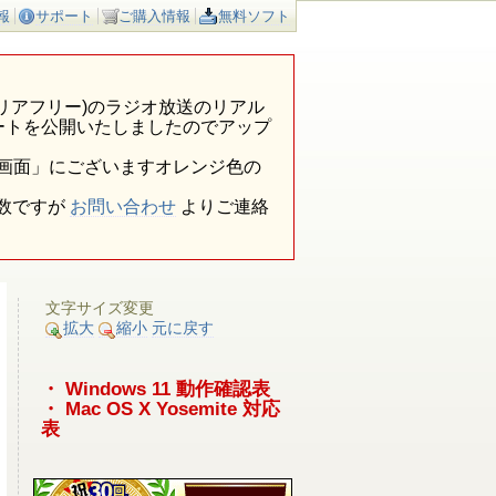
報
サポート
ご購入情報
無料ソフト
ア外(エリアフリー)のラジオ放送のリアル
ートを公開いたしましたのでアップ
報画面」にございますオレンジ色の
数ですが
お問い合わせ
よりご連絡
文字サイズ変更
拡大
縮小
元に戻す
・ Windows 11 動作確認表
・ Mac OS X Yosemite 対応
表