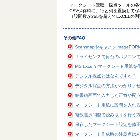
マークシート読取・採点ツールの各
CSV保存時に、行と列を置換して
（設問数が255を超えてEXCEL
その他FAQ
Scansnapやキャノンimage
１ライセンスで何台のパソコン
MS Excelでマークシート用
デジタル採点とはなんですか？
デジタル採点の方法がわかりま
結果結画面で入力した正答や配
マークシート用紙に設問を入れ
複数選択問題で読み取りを行う
保存したマークシート設定を修
マークシート作成時の注意点は