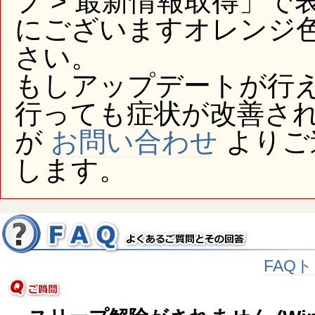
プ > 最新情報取得」
にございますオレンジ
さい。
もしアップデートが行
行っても症状が改善さ
が
お問い合わせ
よりご
します。
FAQ