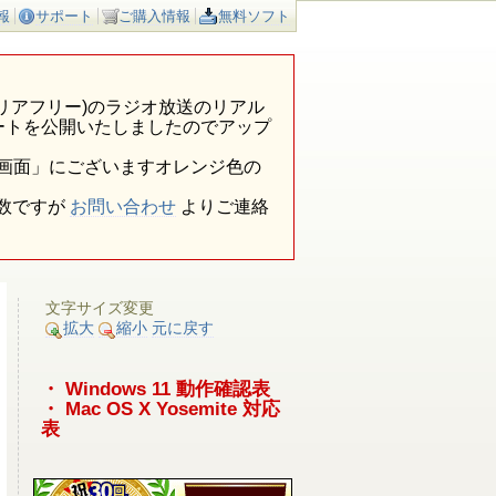
報
サポート
ご購入情報
無料ソフト
ア外(エリアフリー)のラジオ放送のリアル
ートを公開いたしましたのでアップ
報画面」にございますオレンジ色の
数ですが
お問い合わせ
よりご連絡
文字サイズ変更
拡大
縮小
元に戻す
・ Windows 11 動作確認表
・ Mac OS X Yosemite 対応
表